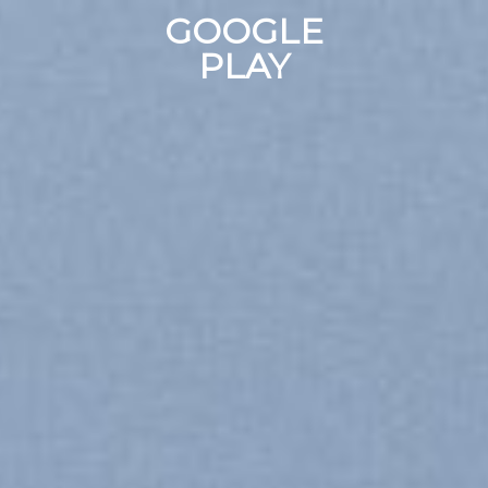
Chuyển
GOOGLE
đến
PLAY
nội
dung