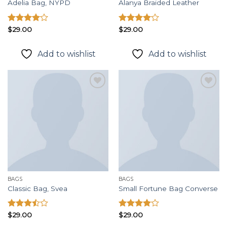
Adelia Bag, NYPD
Alanya Braided Leather
Được
$
29.00
Được
$
29.00
xếp hạng
xếp hạng
4.00
5
4.00
5
Add to wishlist
Add to wishlist
sao
sao
Add to
Add to
wishlist
wishlist
BAGS
BAGS
Classic Bag, Svea
Small Fortune Bag Converse
Được
$
29.00
Được
$
29.00
xếp
xếp hạng