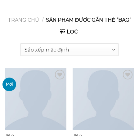
GOOGLE
Chuyển
đến
PLAY
nội
TRANG CHỦ
/
SẢN PHẨM ĐƯỢC GẮN THẺ “BAG”
dung
LỌC
Mới
Add to
Add to
wishlist
wishlist
BAGS
BAGS