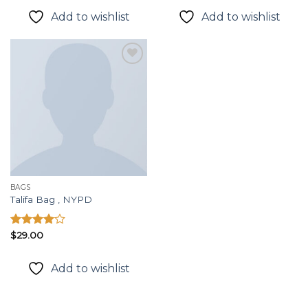
hạng
4.00
5
Add to wishlist
Add to wishlist
3.50
5
sao
sao
Add to
wishlist
BAGS
Talifa Bag , NYPD
Được
$
29.00
xếp hạng
4.00
5
Add to wishlist
sao