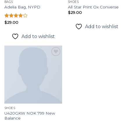
BAGS
SHOES
Adelia Bag, NYPD
All Star Print Ox Converse
$
29.00
Được
$
29.00
Add to wishlist
xếp hạng
4.00
5
Add to wishlist
sao
Add to
wishlist
SHOES
U420GKW NOK 799 New
Balance