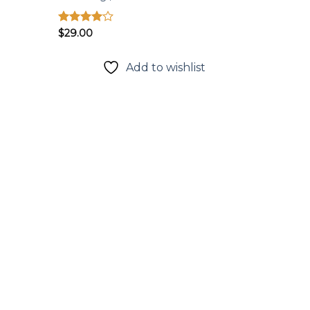
Được
$
29.00
xếp hạng
4.00
5
sao
t
Add to wishlist