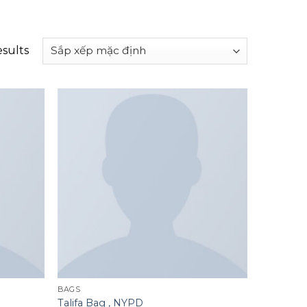
esults
Add to
Add to
wishlist
wishlist
BAGS
Talifa Bag , NYPD