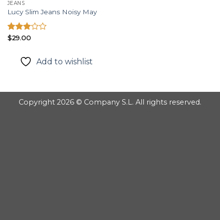
JEANS
Lucy Slim Jeans Noisy May
Được
$
29.00
xếp
hạng
Add to wishlist
3.00
5
sao
Copyright 2026 © Company S.L. All rights reserved.