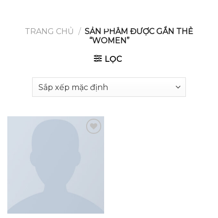
GOOGLE
Chuyển
đến
PLAY
nội
TRANG CHỦ
/
SẢN PHẨM ĐƯỢC GẮN THẺ
“WOMEN”
dung
LỌC
Add to
wishlist